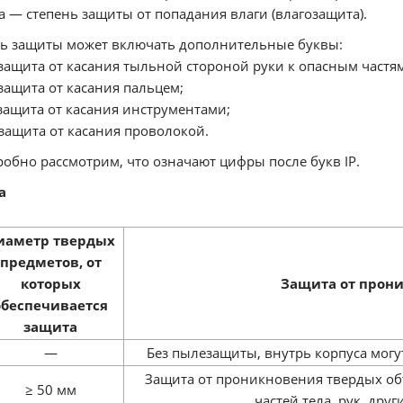
 — степень защиты от попадания влаги (влагозащита).
нь защиты может включать дополнительные буквы:
защита от касания тыльной стороной руки к опасным частям
защита от касания пальцем;
защита от касания инструментами;
защита от касания проволокой.
обно рассмотрим, что означают цифры после букв IP.
а
иаметр твердых
предметов, от
которых
Защита от прон
обеспечивается
защита
—
Без пылезащиты, внутрь корпуса мог
Защита от проникновения твердых об
≥ 50 мм
частей тела, рук, дру