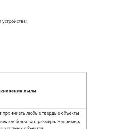
 устройства;
икновения пыли
ут проникать любые твердые объекты
ъектов большого размера. Например,
гих крупных объектов.