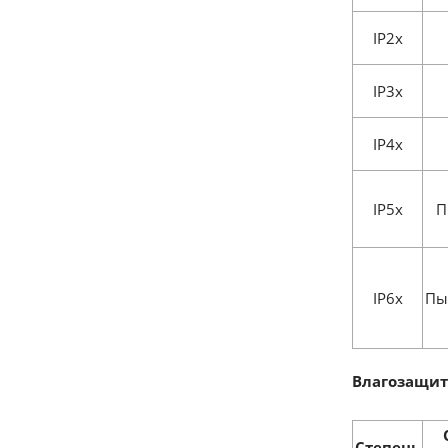
IP2x
IP3x
IP4x
IP5x
П
IP6x
Пы
Влагозащит
Степень