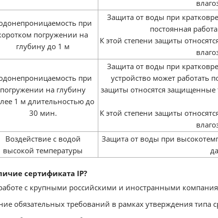
влаго
Защита от воды при кратковр
одонепроницаемость при
постоянная работа 
коротком погружении на
К этой степени защиты относят
глубину до 1 м
влаго
Защита от воды при кратковр
одонепроницаемость при
устройство может работать по
погружении на глубину
защиты относятся защищенные 
лее 1 м длительностью до
30 мин.
К этой степени защиты относят
влаго
Воздействие с водой
Защита от воды при высокотем
высокой температуры
д
личие сертификата IP?
 работе с крупными российскими и иностранными компания
ие обязательных требований в рамках утверждения типа ср