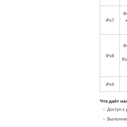
В
IPx7
В
IPx8
бо
IPx9
Что даёт на
Доступ к
Выполнен