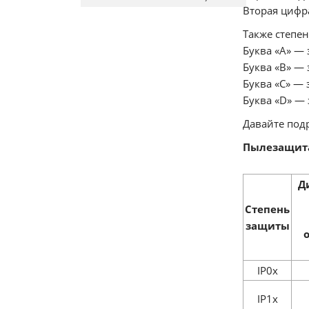
Вторая цифра
Также степе
Буква «A» — 
Буква «B» — 
Буква «C» — 
Буква «D» — 
Давайте подр
Пылезащит
Д
Степень
защиты
IP0x
IP1x