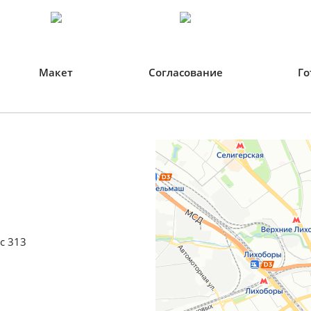
Макет
Согласование
Го
с 313