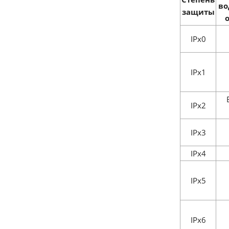
во
защиты
IPx0
IPx1
IPx2
IPx3
IPx4
IPx5
IPx6