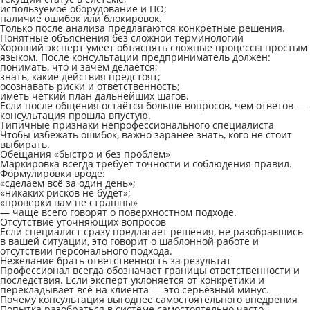
используемое оборудование и ПО;
наличие ошибок или блокировок.
Только после анализа предлагаются конкретные решения.
Понятные объяснения без сложной терминологии
Хороший эксперт умеет объяснять сложные процессы простым
языком. После консультации предприниматель должен:
понимать, что и зачем делается;
знать, какие действия предстоят;
осознавать риски и ответственность;
иметь чёткий план дальнейших шагов.
Если после общения остаётся больше вопросов, чем ответов —
консультация прошла впустую.
Типичные признаки непрофессионального специалиста
Чтобы избежать ошибок, важно заранее знать, кого не стоит
выбирать.
Обещания «быстро и без проблем»
Маркировка всегда требует точности и соблюдения правил.
Формулировки вроде:
«сделаем всё за один день»;
«никаких рисков не будет»;
«проверки вам не страшны»
— чаще всего говорят о поверхностном подходе.
Отсутствие уточняющих вопросов
Если специалист сразу предлагает решения, не разобравшись
в вашей ситуации, это говорит о шаблонной работе и
отсутствии персонального подхода.
Нежелание брать ответственность за результат
Профессионал всегда обозначает границы ответственности и
последствия. Если эксперт уклоняется от конкретики и
перекладывает всё на клиента — это серьёзный минус.
Почему консультация выгоднее самостоятельного внедрения
Попытка разобраться в системе самостоятельно часто