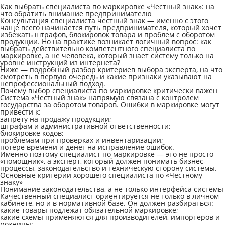
Как выбрать специалиста по маркировке «Честный знак»: на
что обратить внимание предпринимателю
Консультация специалиста честный знак
— именно с этого
чаще всего начинается путь предпринимателя, который хочет
избежать штрафов, блокировок товара и проблем с оборотом
продукции. Но на практике возникает логичный вопрос: как
выбрать действительно компетентного специалиста по
маркировке, а не человека, который знает систему только на
уровне инструкций из интернета?
Ниже — подробный разбор критериев выбора эксперта, на что
смотреть в первую очередь и какие признаки указывают на
непрофессиональный подход.
Почему выбор специалиста по маркировке критически важен
Система «Честный знак» напрямую связана с контролем
государства за оборотом товаров. Ошибки в маркировке могут
привести к:
запрету на продажу продукции;
штрафам и административной ответственности;
блокировке кодов;
проблемам при проверках и инвентаризации;
потере времени и денег на исправление ошибок.
Именно поэтому специалист по маркировке — это не просто
«помощник», а эксперт, который должен понимать бизнес-
процессы, законодательство и техническую сторону системы.
Основные критерии хорошего специалиста по «Честному
знаку»
Понимание законодательства, а не только интерфейса системы
Качественный специалист ориентируется не только в личном
кабинете, но и в нормативной базе. Он должен разбираться:
какие товары подлежат обязательной маркировке;
какие схемы применяются для производителей, импортеров и
розницы;