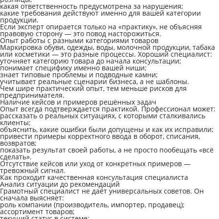
какая ответственность предусмотрена за нарушения;
какие требования действуют именно для вашей категории
продукции.
Если эксперт опирается только на «практику», не объясняя
правовую сторону — это повод насторожиться.
Опыт работы с разными категориями товаров
Маркировка обуви, одежды, воды, молочной продукции, табака
или косметики — это разные процессы. Хороший специалист:
уточняет категорию товара до начала консультации;
понимает специфику именно вашей ниши;
знает типовые проблемы и подводные камни;
учитывает реальные сценарии бизнеса, а не шаблоны.
Чем шире практический опыт, тем меньше рисков для
предпринимателя.
Наличие кейсов и примеров решённых задач
Опыт всегда подтверждается практикой. Профессионал может:
рассказать о реальных ситуациях, с которыми сталкивались
клиенты;
объяснить, какие ошибки были допущены и как их исправили;
привести примеры корректного ввода в оборот, списания,
возвратов;
показать результат своей работы, а не просто пообещать «всё
сделать».
Отсутствие кейсов или уход от конкретных примеров —
тревожный сигнал.
Как проходит качественная консультация специалиста
Анализ ситуации до рекомендаций
Грамотный специалист не даёт универсальных советов. Он
сначала выясняет:
роль компании (производитель, импортер, продавец);
ассортимент товаров;
текущий статус в системе;